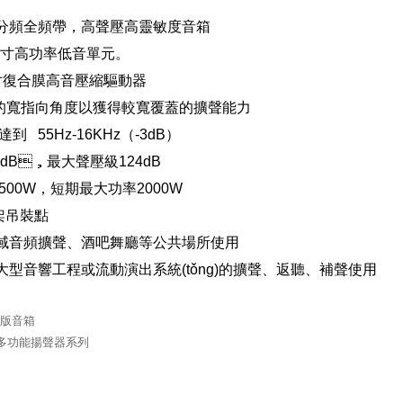
分頻全頻帶，高聲壓高靈敏度音箱
5英寸高功率低音單元。
英寸復合膜高音壓縮驅動器
×50°的寬指向角度以獲得較寬覆蓋的擴聲能力
到 55Hz-16KHz（-3dB）
97dB，最大聲壓級124dB
500W，短期最大功率2000W
支架吊裝點
音域音頻擴聲、酒吧舞廳等公共場所使用
大型音響工程或流動演出系統(tǒng)的擴聲、返聽、補聲使用
橫版音箱
多功能揚聲器系列