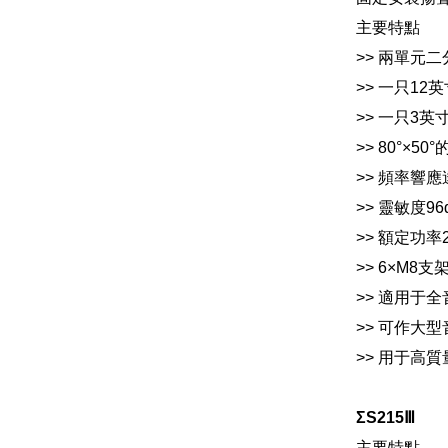
主要特點
>> 兩單元
>> 一只12英
>> 一只3
>> 80°×
>> 頻率響應達
>> 靈敏度9
>> 額定功率
>> 6×M8
>> 適用于
>> 可作大型
>> 用于高
ΣS215Ⅲ
主要特點