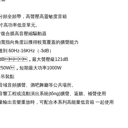
二分頻全頻帶，高聲壓高靈敏度音箱
寸高功率低音單元。
英寸復合膜高音壓縮驅動器
50°的寬指向角度以獲得較寬覆蓋的擴聲能力
到 60Hz-16KHz（-3dB）
6dB，最大聲壓級121dB
250W，短期最大功率1000W
支架吊裝點
全音域音頻擴聲、酒吧舞廳等公共場所。
音響工程或流動演出系統(tǒng)擴聲、返聽、補聲使用
質量輸出音樂重放時，可配合本系列高能量低音箱 一起使用