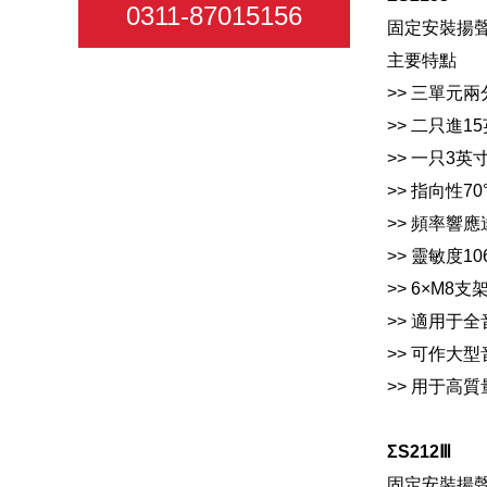
0311-87015156
固定安裝揚
主要特點
>> 三單元
>> 二只進
>> 一只3
>> 指向性70°
>> 頻率響應達
>> 靈敏度1
>> 6×M8
>> 適用于
>> 可作大型音
>> 用于高質
ΣS212Ⅲ
固定安裝揚