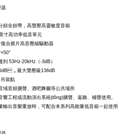
聲器
兩分頻全頻帶，高聲壓高靈敏度音箱
15英寸高功率低音單元
英寸復合膜片高音壓縮驅動器
×50°
到 53Hz-20kHz（-3dB）
06dB，最大聲壓級136dB
支架吊裝點
全音域音頻擴聲、酒吧舞廳等公共場所
響工程或流動演出系統(tǒng)擴聲、返聽、補聲使用。
量輸出音樂重放時，可配合本系列高能量低音箱一起使用
聲器