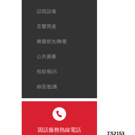
話筒設備
音響周邊
舞臺燈光/舞臺
公共廣播
投影/顯示
錄音/點播
固話服務熱線電話
ΣS2153